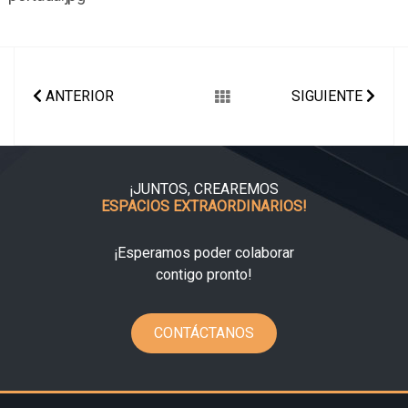
ARTÍCULO ANTERIOR: MUSEO INTERACTIVO
ARTÍCULO SIGUI
ANTERIOR
SIGUIENTE
¡JUNTOS, CREAREMOS
ESPACIOS EXTRAORDINARIOS!
¡Esperamos poder colaborar
contigo pronto!
CONTÁCTANOS